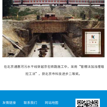
工程动
安全专
招标公
行业资
媒体聚
在北京通惠河污水干线穿越京包铁路施工中，采用“管棚法加浅埋暗
公路工
挖工法”，获北京市科技进步二等奖。
市政工
房建工
友情链接
联系我们
网站地图
桥梁工